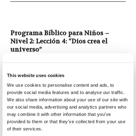
Programa Bíblico para Niños –
Nivel 2: Lección 4: “Dios crea el
universo”
/
April 11, 2021
in
LivingEd - Youth
Pasaje Destacado:
Génesis 1:1; Juan 1:1-3;
Job
This website uses cookies
38:4-7; Hebreos 1:10, 13-14; Romanos 8:19
We use cookies to personalise content and ads, to
provide social media features and to analyse our traffic.
We also share information about your use of our site with
Antes que existiera el tiempo solo Dios existía.
our social media, advertising and analytics partners who
may combine it with other information that you’ve
Eran dos seres: Dios y el Verbo, que también era
provided to them or that they’ve collected from your use
Dios. Dios y el Verbo tuvieron la gran idea de
of their services.
tener una gran familia divina. Primero crearon los