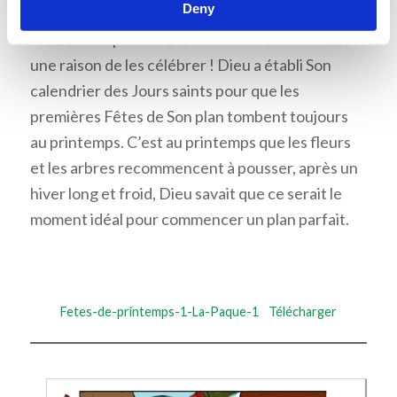
Deny
Fêtes de l’Éternel nous offrent l’occasion de
réfléchir au plan de Dieu tout en nous donnant
une raison de les célébrer ! Dieu a établi Son
calendrier des Jours saints pour que les
premières Fêtes de Son plan tombent toujours
au printemps. C’est au printemps que les fleurs
et les arbres recommencent à pousser, après un
hiver long et froid, Dieu savait que ce serait le
moment idéal pour commencer un plan parfait.
Fetes-de-printemps-1-La-Paque-1
Télécharger