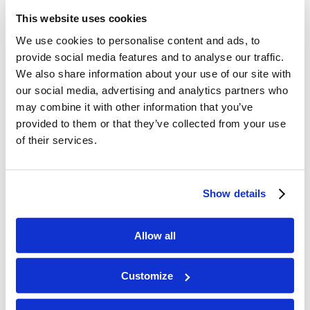
This website uses cookies
We use cookies to personalise content and ads, to
provide social media features and to analyse our traffic.
“L’Éternel parla à Moïse, et
We also share information about your use of our site with
dit :
our social media, advertising and analytics partners who
may combine it with other information that you’ve
Parle aux enfants d’Israël, et tu leur diras : Les
provided to them or that they’ve collected from your use
fêtes de l’Éternel, que vous publierez, seront de
of their services.
saintes convocations. Voici quelles sont mes
fêtes” (Lévitique 23:1-2). Dans ce moment
Show details
incroyable, Dieu annonce qu’Il veut que Son
peuple célèbre Ses Fêtes et qu’il les célèbre
Allow all
chaque année ! À travers ces Fêtes spéciales, ou
Jours saints, Il veut enseigner à Son peuple Son
Customize
plan merveilleux et sensationnel pour chaque
être humain qui a jamais vécu ! Chaque année, les