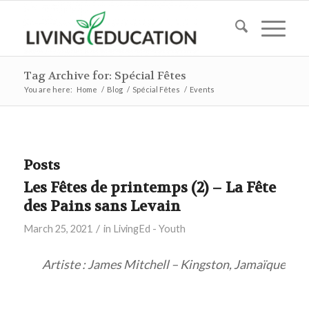
Tag Archive for: Spécial Fêtes
You are here:
Home
/
Blog
/
Spécial Fêtes
/
Events
Posts
Les Fêtes de printemps (2) – La Fête
des Pains sans Levain
/
March 25, 2021
in
LivingEd - Youth
Artiste : James Mitchell – Kingston, Jamaïque