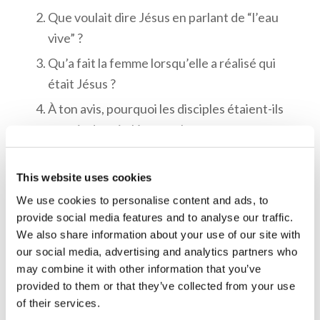
Que voulait dire Jésus en parlant de “l’eau
vive” ?
Qu’a fait la femme lorsqu’elle a réalisé qui
était Jésus ?
À ton avis, pourquoi les disciples étaient-ils
surpris de voir Jésus parler avec cette
femme samaritaine ?
Comment Jésus a-t-Il appelé Sa
This website uses cookies
“nourriture” ?
We use cookies to personalise content and ads, to
provide social media features and to analyse our traffic.
Quelle était l’Œuvre que Jésus devait
We also share information about your use of our site with
accomplir ? De quelles manières peux-tu
our social media, advertising and analytics partners who
aider l’Œuvre que Jésus est en train
may combine it with other information that you’ve
d’accomplir aujourd’hui, à travers Son
provided to them or that they’ve collected from your use
Église ?
of their services.