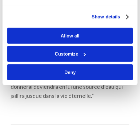
Show details
Mémorisation
:
Allow all
Jean 4:13-14
“Jésus lui répondit :
Customize
Quiconque boit de cette eau
aura encore soif ; mais celui qui boira de l’eau que
Deny
je lui donnerai n’aura jamais soif, et l’eau que je lui
donnerai deviendra en lui une source d’eau qui
jaillira jusque dans la vie éternelle.”