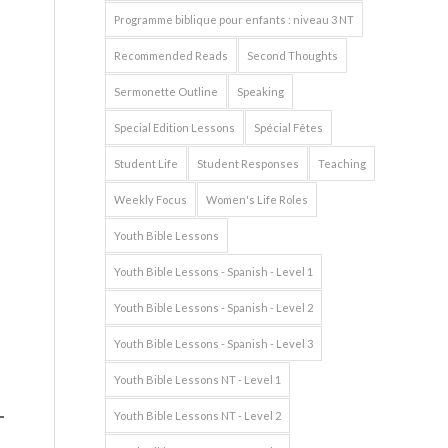
Programme biblique pour enfants : niveau 3 NT
Recommended Reads
Second Thoughts
Sermonette Outline
Speaking
Special Edition Lessons
Spécial Fêtes
Student Life
Student Responses
Teaching
Weekly Focus
Women's Life Roles
Youth Bible Lessons
Youth Bible Lessons - Spanish - Level 1
Youth Bible Lessons - Spanish - Level 2
Youth Bible Lessons - Spanish - Level 3
Youth Bible Lessons NT - Level 1
Youth Bible Lessons NT - Level 2