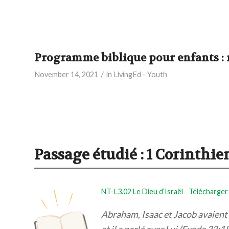
Programme biblique pour enfants : ni
/
November 14, 2021
in
LivingEd - Youth
Passage étudié :
1 Corinthie
NT-L3.02 Le Dieu d’Israël
Télécharger
Abraham, Isaac et Jacob avaient 
et il a parlé avec Lui (Exode 33