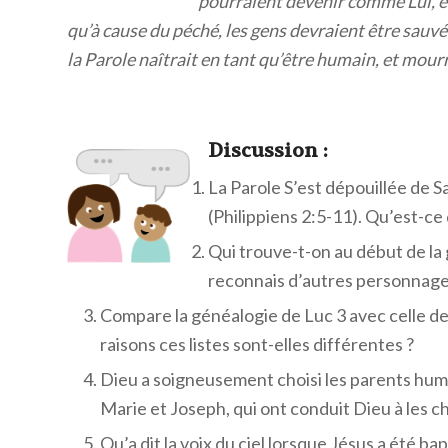
pourraient devenir comme Lui, et 
qu’à cause du péché, les gens devraient être sauvé
la Parole naîtrait en tant qu’être humain, et mou
Discuss
ion :
La Parole S’est dépouillée de S
(Philippiens 2:5-11). Qu’est-ce
Qui trouve-t-on au début de la
reconnais d’autres personnages 
Compare la généalogie de Luc 3 avec celle de
raisons ces listes sont-elles différentes ?
Dieu a soigneusement choisi les parents humai
Marie et Joseph, qui ont conduit Dieu à les c
Qu’a dit la voix du ciel lorsque Jésus a été bap