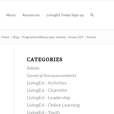
Music
Resources
LivingEd Today Sign-up
:
Home
/
Blog
/
Programme biblique pour enfants : niveau 3 NT
/
Events
CATEGORIES
Admin
General Announcements
LivingEd – Activities
LivingEd – Charlotte
LivingEd – Leadership
LivingEd – Online Learning
LivingEd – Youth