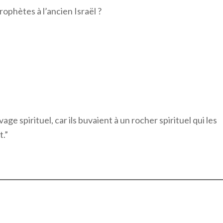
ophètes à l’ancien Israël ?
ge spirituel, car ils buvaient à un rocher spirituel qui les
t.”