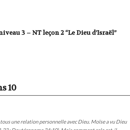
veau 3 – NT leçon 2 “Le Dieu d’Israël”
ns 10
tous une relation personnelle avec Dieu. Moïse a vu Dieu
:18-23 ; Deutéronome 34:10). Mais comment cela est-il