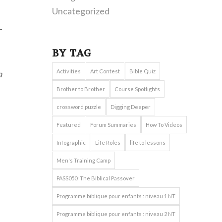
Uncategorized
BY TAG
Activities
Art Contest
Bible Quiz
a
Brother to Brother
Course Spotlights
crossword puzzle
Digging Deeper
Featured
Forum Summaries
How To Videos
Infographic
Life Roles
life to lessons
Men's Training Camp
PASS050: The Biblical Passover
Programme biblique pour enfants : niveau 1 NT
Programme biblique pour enfants : niveau 2 NT