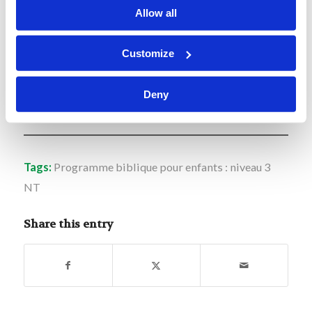
dans ta chambre, ferme ta
Allow all
porte, et prie ton Père qui est là dans le lieu
secret ; et ton Père, qui voit dans le secret, te le
Customize
rendra.”
Deny
Tags:
Programme biblique pour enfants : niveau 3
NT
Share this entry