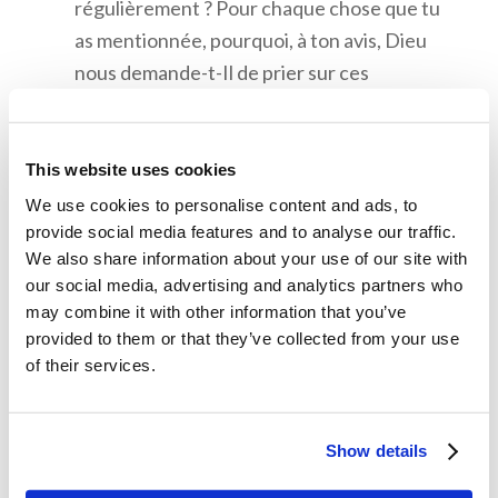
régulièrement ? Pour chaque chose que tu
as mentionnée, pourquoi, à ton avis, Dieu
nous demande-t-Il de prier sur ces
différents points ?
Pense aux gens avec lesquels tu es proche.
This website uses cookies
Comment as-tu construit une relation avec
We use cookies to personalise content and ads, to
eux ? Comment la prière nous aide-t-elle à
provide social media features and to analyse our traffic.
construire une relation avec Dieu ?
We also share information about your use of our site with
Qui Dieu veut-Il que nous aimions ?
our social media, advertising and analytics partners who
may combine it with other information that you’ve
provided to them or that they’ve collected from your use
of their services.
Mémorisation
Matthieu 6:6
Show details
“Mais quand tu pries, entre