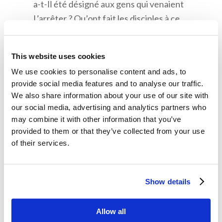
a-t-Il été désigné aux gens qui venaient
L’arrêter ? Qu’ont fait les disciples à ce
moment-là ?
De quel crime les anciens et le souverain
This website uses cookies
sacrificateur ont-ils accusé Jésus ? Le Christ
We use cookies to personalise content and ads, to
était-Il coupable de ce crime ? Pourquoi ?
provide social media features and to analyse our traffic.
We also share information about your use of our site with
our social media, advertising and analytics partners who
may combine it with other information that you’ve
Mémorisation
provided to them or that they’ve collected from your use
of their services.
Matthieu 26:39
“Puis, ayant fait quelques pas
Show details
en avant, il se jeta sur sa face,
et pria ainsi : Mon Père, s’il est possible, que
Allow all
cette coupe s’éloigne de moi ! Toutefois, non pas