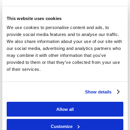
Que devrions-nous rechercher en premier,
selon Dieu ? Qu’est-ce que la justice ?
Comment pouvons-nous rechercher le
This website uses cookies
Royaume et la justice de Dieu ?
We use cookies to personalise content and ads, to
provide social media features and to analyse our traffic.
We also share information about your use of our site with
our social media, advertising and analytics partners who
Mémorisation
may combine it with other information that you’ve
provided to them or that they’ve collected from your use
Matthieu 6:33
of their services.
“Cherchez premièrement le
royaume et la justice de Dieu ;
Show details
et toutes ces choses vous seront données par-
dessus.”
Allow all
Customize