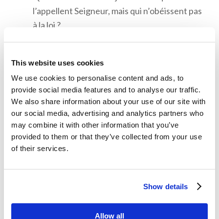
l’appellent Seigneur, mais qui n’obéissent pas
à la loi ?
Quand le Christ nous dit de construire sur le
roc, que veut-Il dire ? Comment s’assurer
This website uses cookies
que l’on ne construit pas sa maison sur le
We use cookies to personalise content and ads, to
sable ?
provide social media features and to analyse our traffic.
We also share information about your use of our site with
our social media, advertising and analytics partners who
may combine it with other information that you’ve
Mémorisation
provided to them or that they’ve collected from your use
of their services.
Matthieu 7:13-14
“Entrez par la porte étroite.
Show details
Car large est la porte,
spacieux est le chemin qui mènent à la perdition,
et il y en a beaucoup qui entrent par là. Mais
Allow all