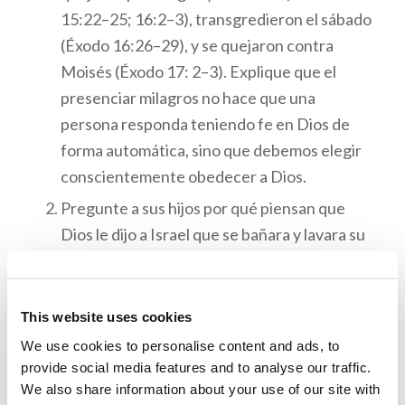
15:22–25; 16:2–3), transgredieron el sábado
(Éxodo 16:26–29), y se quejaron contra
Moisés (Éxodo 17: 2–3). Explique que el
presenciar milagros no hace que una
persona responda teniendo fe en Dios de
forma automática, sino que debemos elegir
conscientemente obedecer a Dios.
Pregunte a sus hijos por qué piensan que
Dios le dijo a Israel que se bañara y lavara su
vestimenta. ¿Qué preparación haría uno
para visitar a la Reina de Inglaterra? Use esto
como una oportunidad para enfatizar por
This website uses cookies
qué nos vestimos lo mejor posible para los
We use cookies to personalise content and ads, to
servicios del sábado.
provide social media features and to analyse our traffic.
We also share information about your use of our site with
Discuta lo que significa ser “consagrado” o