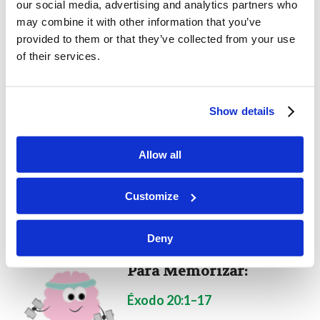
our social media, advertising and analytics partners who
“apartado para uso santo”. Explique que la
may combine it with other information that you’ve
Iglesia es el Israel de Dios bajo el nuevo
provided to them or that they’ve collected from your use
pacto y que somos apartados por el Espíritu
of their services.
Santo de Dios. Ayude a sus hijos a entender
que, si ambos o alguno de nuestros padres se
Show details
bautizan y están en la Iglesia, eso significa
que tenemos la oportunidad de tener una
Allow all
relación con Dios que de lo contrario no
necesariamente tendríamos (Hechos 2:38–
Customize
39, 1 Corintios 7:14).
Deny
Para Memorizar:
Éxodo 20:1–17