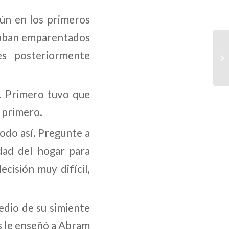
mún en los primeros
staban emparentados
es posteriormente
. Primero tuvo que
 primero.
odo así. Pregunte a
dad del hogar para
cisión muy difícil,
edio de su simiente
s le enseñó a Abram