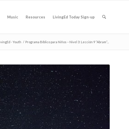
Music
Resources
LivingEd Today Sign-up
ivingEd - Youth
/
Programa Bíblico para Niños – Nivel 3: Lección 9 “Abram”...