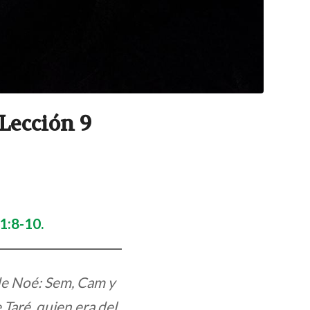
Lección 9
1:8-10.
 de Noé: Sem, Cam y
 Taré, quien era del