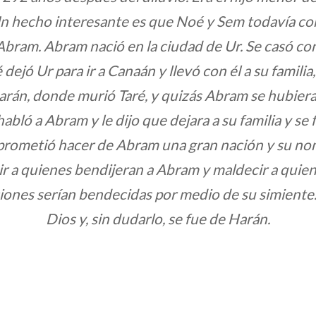
Un hecho interesante es que Noé y Sem todavía c
 Abram. Abram nació en la ciudad de Ur. Se casó c
 dejó Ur para ir a Canaán y llevó con él a su famili
rán, donde murió Taré, y quizás Abram se hubiera 
abló a Abram y le dijo que dejara a su familia y se 
 prometió hacer de Abram una gran nación y su no
 a quienes bendijeran a Abram y maldecir a quiene
iones serían bendecidas por medio de su simiente
Dios y, sin dudarlo, se fue de Harán.