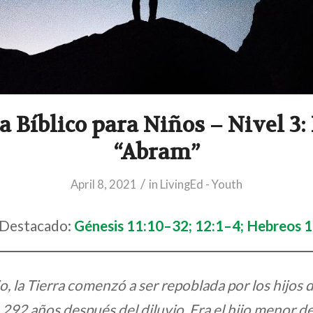
 Bíblico para Niños – Nivel 3: 
“Abram”
/
April 8, 2021
in
LivingEd - Youth
 Destacado:
Génesis 11:10–32; 12:1–4; Hebreos 1
o, la Tierra comenzó a ser repoblada por los hijos
292 años después del diluvio. Era el hijo menor de