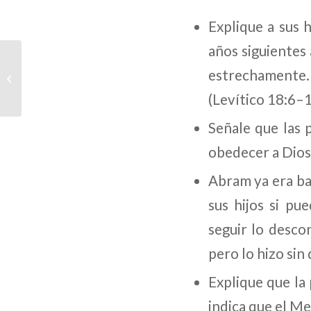
Explique a sus 
años siguientes
Forum Summary: The
estrechamente.
Habit Way
(Levítico 18:6–1
Señale que las
obedecer a Dios
Abram ya era ba
sus hijos si p
seguir lo desco
pero lo hizo sin
Explique que la
indica que el M