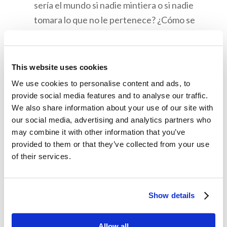
sería el mundo si nadie mintiera o si nadie
tomara lo que no le pertenece? ¿Cómo se
transformaría el mundo si todos pusieran a
Dios primero y lo amaran?
Discuta la relación entre la obediencia a los
This website uses cookies
Diez Mandamientos y la paz que la
We use cookies to personalise content and ads, to
humanidad desea. Ayude a sus hijos a
provide social media features and to analyse our traffic.
We also share information about your use of our site with
comprender que el quebrantar las leyes de
our social media, advertising and analytics partners who
Dios es lo que conduce a la infelicidad que
may combine it with other information that you’ve
experimenta la humanidad. Use un ejemplo
provided to them or that they’ve collected from your use
como robar o mentir para demostrar esto.
of their services.
Show details
Para Memorizar:
Éxodo 20: 1–17
Allow all