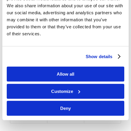
Matthieu 14:27
We also share information about your use of our site with
our social media, advertising and analytics partners who
“Jésus leur dit aussitôt :
may combine it with other information that you’ve
Rassurez-vous, c’est moi ;
provided to them or that they’ve collected from your use
n’ayez pas peur !”
of their services.
Show details
Tags:
Programme biblique pour enfants : niveau 1
Allow all
NT
Customize
Share this entry
Deny