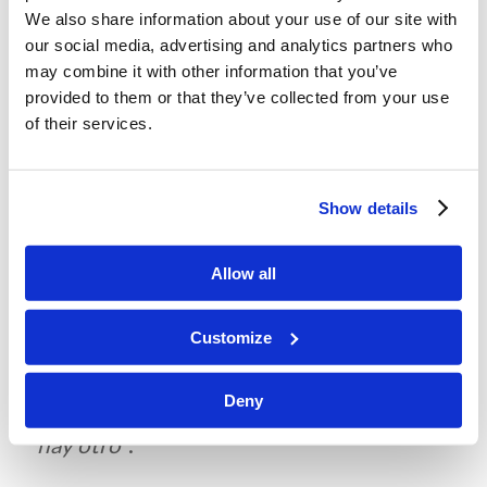
manera sencilla, que Dios ¡creó todas
We also share information about your use of our site with
estas cosas para nosotros!
our social media, advertising and analytics partners who
may combine it with other information that you’ve
provided to them or that they’ve collected from your use
of their services.
Memorizar y revisar
:
Show details
Isaías 45:18
“Porque así dijo el Eterno,
Allow all
que creó los cielos; él es Dios, el que
formó la tierra, el que la hizo y la compuso;
Customize
no la creó en vano, para que fuese
Deny
habitada la creó: Yo soy el Eterno, y no
hay otro”
.