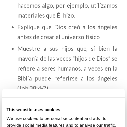
hacemos algo, por ejemplo, utilizamos
materiales que Él hizo.
Explique que Dios creó a los ángeles
antes de crear el universo físico
Muestre a sus hijos que, si bien la
mayoría de las veces “hijos de Dios” se
refiere a seres humanos, a veces en la
Biblia puede referirse a los ángeles
(Job 38:4-7).
Pregunte a sus hijos qué cosas de la
creación de Dios disfrutan más.
This website uses cookies
We use cookies to personalise content and ads, to
Ayúdelos a que comprendan, de una
provide social media features and to analyse our traffic.