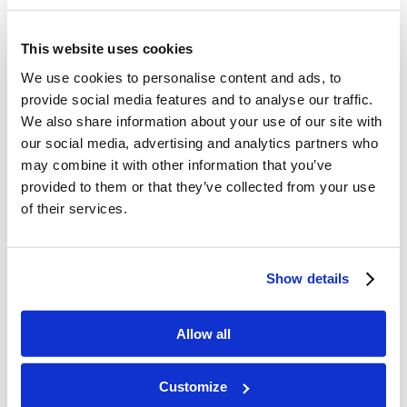
malvadas. Relaciónelo con una
situación que han experimentado.
This website uses cookies
(Ejemplo: “¿Cómo se siente mamá
We use cookies to personalise content and ads, to
provide social media features and to analyse our traffic.
cuando ustedes son desobedientes y
We also share information about your use of our site with
hacen cosas que no deberían estar
our social media, advertising and analytics partners who
may combine it with other information that you’ve
haciendo?”)
provided to them or that they’ve collected from your use
Aproveche esta oportunidad para
of their services.
explicar el período del juicio del Gran
Trono Blanco (Apocalipsis 20:11). Un
Show details
día, Dios dará a todos los que han
Allow all
vivido la oportunidad de obedecerle
y seguirle, y ser bendecidos por su
Customize
obediencia.